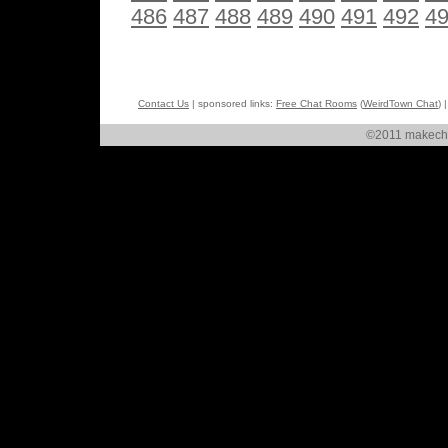
486
487
488
489
490
491
492
4
Contact Us
| sponsored links:
Free Chat Rooms
(
WeirdTown Chat
) 
©2011 makechat