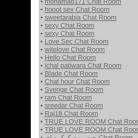
•
mohamad171 Chat Room
•
hooot sex Chat Room
•
sweetarabia Chat Room
•
sexy Chat Room
•
sexy Chat Room
•
Love Sec Chat Room
•
witelove Chat Room
•
Hello Chat Room
•
ichal patiwara Chat Room
•
Blade Chat Room
•
Chat hour Chat Room
•
Sverige Chat Room
•
ram Chat Room
•
sreedar Chat Room
•
Raj18 Chat Room
•
TRUE LOVE ROOM Chat Roo
•
TRUE LOVE ROOM Chat Roo
•
چت روم کرکره ای Chat Room