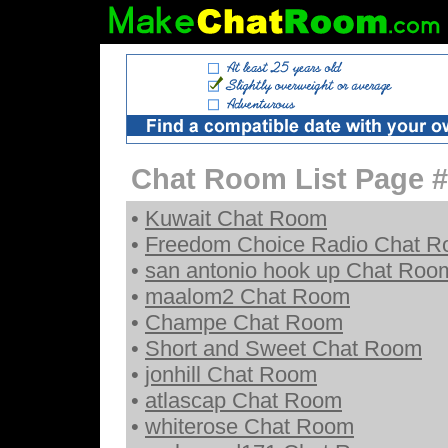
Chat Room List Page #
•
Kuwait Chat Room
•
Freedom Choice Radio Chat 
•
san antonio hook up Chat Roo
•
maalom2 Chat Room
•
Champe Chat Room
•
Short and Sweet Chat Room
•
jonhill Chat Room
•
atlascap Chat Room
•
whiterose Chat Room