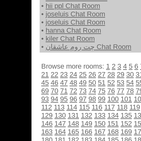
•
hii ppl Chat Room
•
joseluis Chat Room
•
joseluis Chat Room
•
hanna Chat Room
•
kiler Chat Room
•
چت روم عاشقان Chat Room
Browse more rooms:
1
2
3
4
5
6
21
22
23
24
25
26
27
28
29
30
3
45
46
47
48
49
50
51
52
53
54
5
69
70
71
72
73
74
75
76
77
78
7
93
94
95
96
97
98
99
100
101
1
112
113
114
115
116
117
118
119
129
130
131
132
133
134
135
1
146
147
148
149
150
151
152
1
163
164
165
166
167
168
169
1
180
181
182
183
184
185
186
1